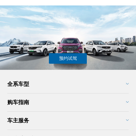
预约试驾
全系车型
SUV
购车指南
皮卡
车型对比
车主服务
MPV
促销活动