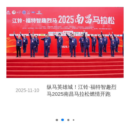
纵马英雄城！江铃·福特智趣烈
2025-11-10
马2025南昌马拉松燃情开跑