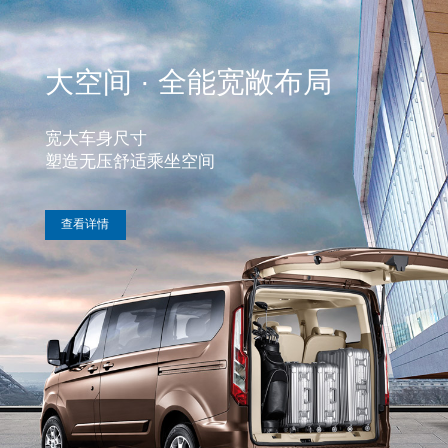
大空间 · 全能宽敞布局
宽大车身尺寸 

塑造无压舒适乘坐空间
 查看详情 