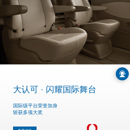
大认可 · 闪耀国际舞台
国际级平台荣誉加身

斩获多项大奖